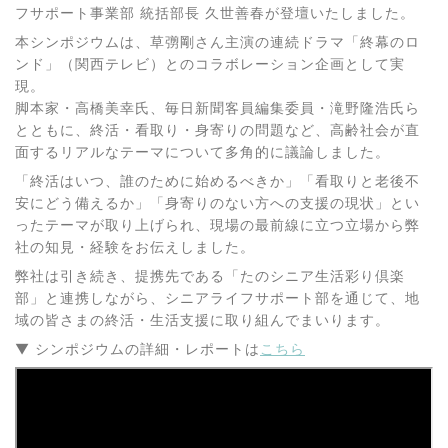
フサポート事業部 統括部長 久世善春が登壇いたしました。
本シンポジウムは、草彅剛さん主演の連続ドラマ「終幕のロ
ンド」（関西テレビ）とのコラボレーション企画として実
現。
脚本家・高橋美幸氏、毎日新聞客員編集委員・滝野隆浩氏ら
とともに、終活・看取り・身寄りの問題など、高齢社会が直
面するリアルなテーマについて多角的に議論しました。
「終活はいつ、誰のために始めるべきか」「看取りと老後不
安にどう備えるか」「身寄りのない方への支援の現状」とい
ったテーマが取り上げられ、現場の最前線に立つ立場から弊
社の知見・経験をお伝えしました。
弊社は引き続き、提携先である「たのシニア生活彩り倶楽
部」と連携しながら、シニアライフサポート部を通じて、地
域の皆さまの終活・生活支援に取り組んでまいります。
▼ シンポジウムの詳細・レポートは
こちら